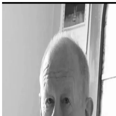
Domov
O klube