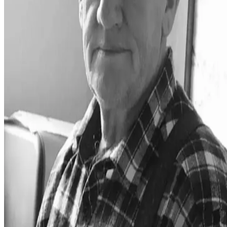
O nás
História
Úspechy
Iskra Aréna
Kontakt
Novinky
Kalendár
Mládež