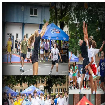
Domov
O klube