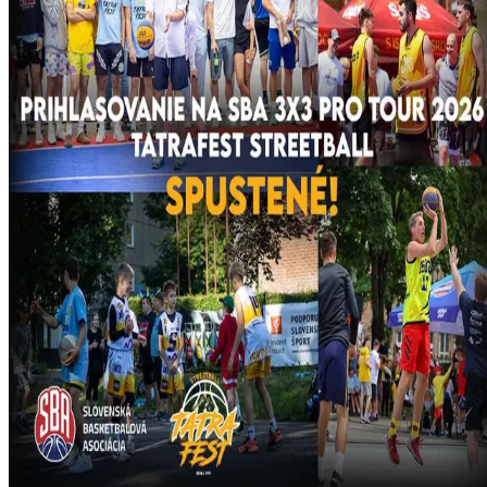
O nás
História
Úspechy
Iskra Aréna
Kontakt
Novinky
Kalendár
Mládež