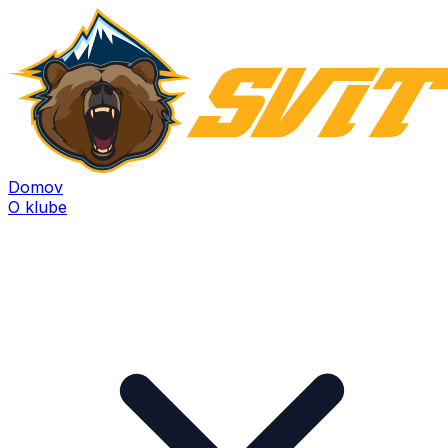
Domov
O klube