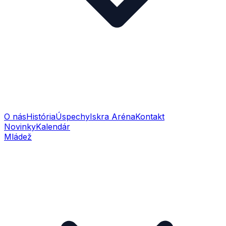
O nás
História
Úspechy
Iskra Aréna
Kontakt
Novinky
Kalendár
Mládež