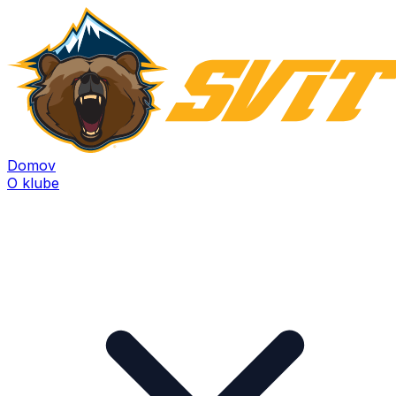
Domov
O klube