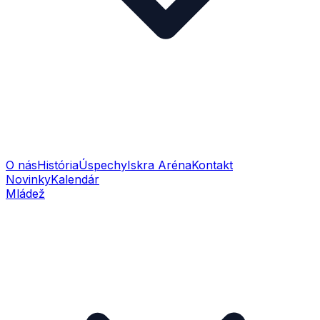
O nás
História
Úspechy
Iskra Aréna
Kontakt
Novinky
Kalendár
Mládež