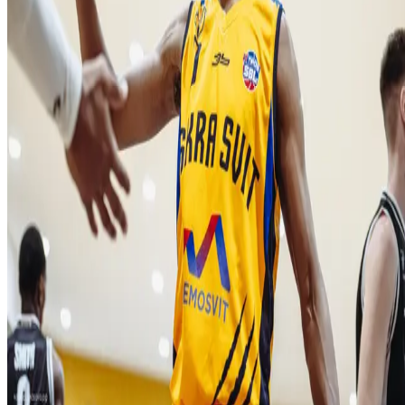
O nás
História
Úspechy
Iskra Aréna
Kontakt
Novinky
Kalendár
Mládež