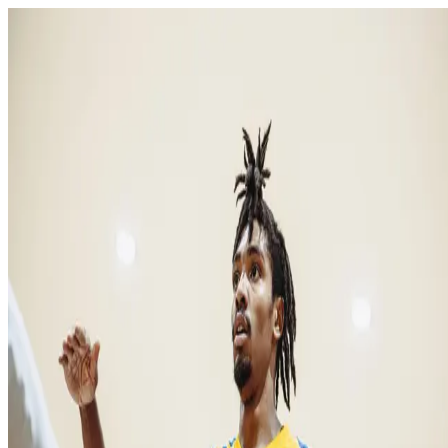
Domov
O klube