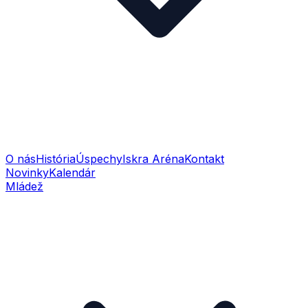
O nás
História
Úspechy
Iskra Aréna
Kontakt
Novinky
Kalendár
Mládež