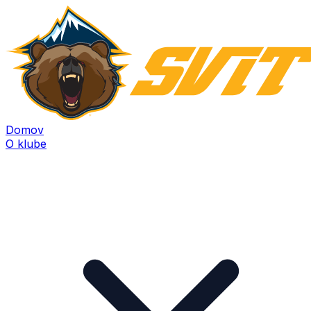
Domov
O klube