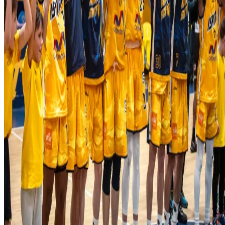
O nás
História
Úspechy
Iskra Aréna
Kontakt
Novinky
Kalendár
Mládež