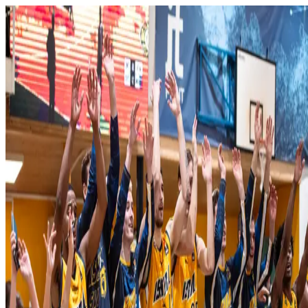
Domov
O klube