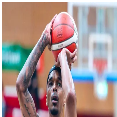
Domov
O klube