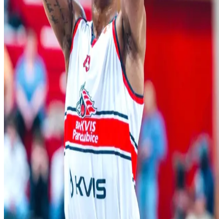
O nás
História
Úspechy
Iskra Aréna
Kontakt
Novinky
Kalendár
Mládež