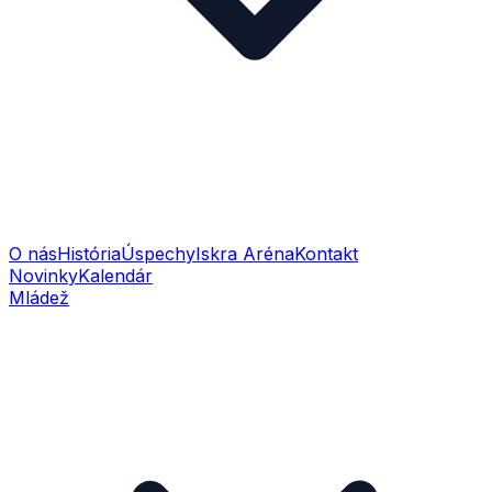
O nás
História
Úspechy
Iskra Aréna
Kontakt
Novinky
Kalendár
Mládež