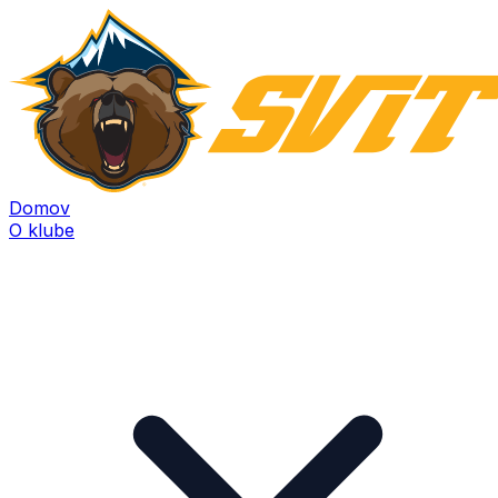
Domov
O klube