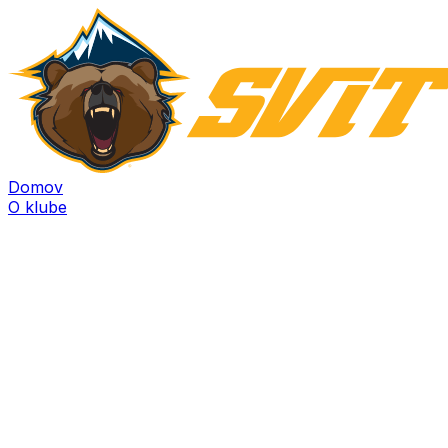
Domov
O klube