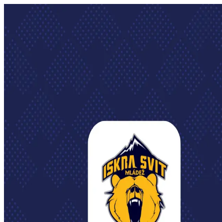
Domov
O klube