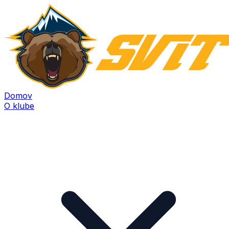
Domov
O klube