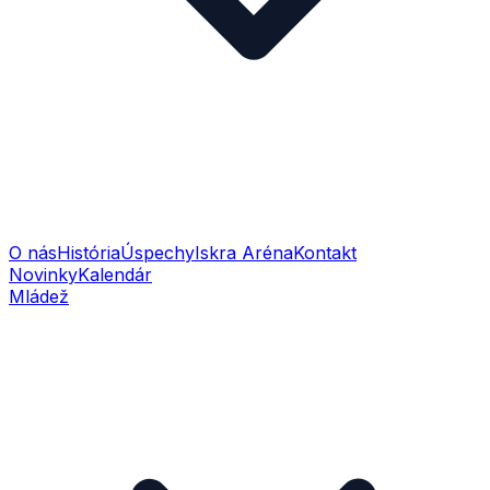
O nás
História
Úspechy
Iskra Aréna
Kontakt
Novinky
Kalendár
Mládež