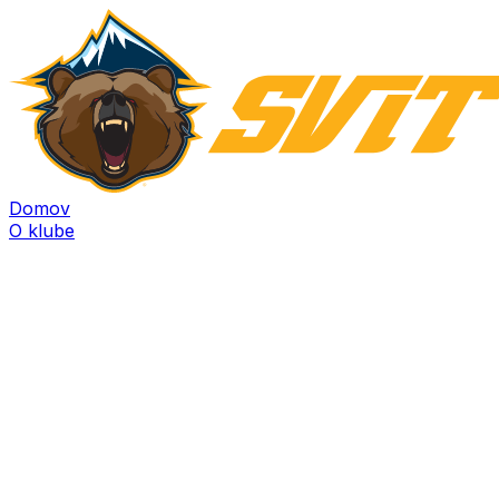
Domov
O klube