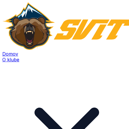
Domov
O klube