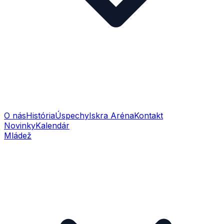
O nás
História
Úspechy
Iskra Aréna
Kontakt
Novinky
Kalendár
Mládež