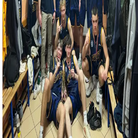
O nás
História
Úspechy
Iskra Aréna
Kontakt
Novinky
Kalendár
Mládež