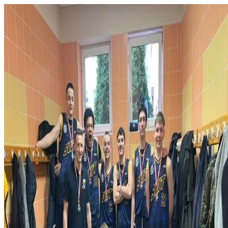
Domov
O klube