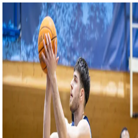
Domov
O klube