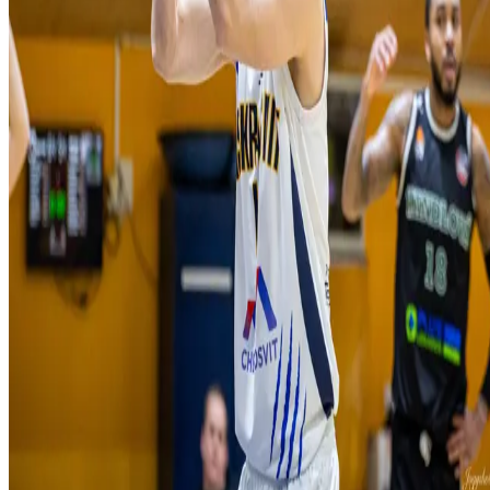
O nás
História
Úspechy
Iskra Aréna
Kontakt
Novinky
Kalendár
Mládež